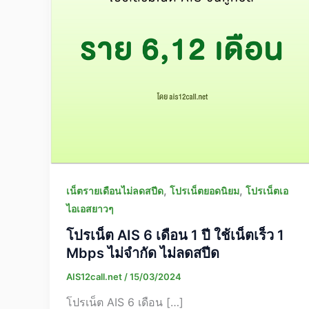
,
,
เน็ตรายเดือนไม่ลดสปีด
โปรเน็ตยอดนิยม
โปรเน็ตเอ
ไอเอสยาวๆ
โปรเน็ต AIS 6 เดือน 1 ปี ใช้เน็ตเร็ว 1
Mbps ไม่จำกัด ไม่ลดสปีด
AIS12call.net
/
15/03/2024
โปรเน็ต AIS 6 เดือน […]