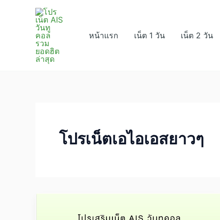
Skip
to
content
หน้าแรก
เน็ต 1 วัน
เน็ต 2 วัน
โปรเน็ตเอไอเอสยาวๆ