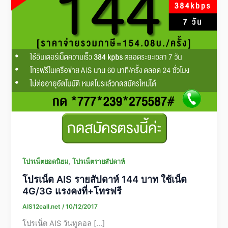
,
โปรเน็ตยอดนิยม
โปรเน็ตรายสัปดาห์
โปรเน็ต AIS รายสัปดาห์ 144 บาท ใช้เน็ต
4G/3G แรงคงที่+โทรฟรี
AIS12call.net
/
10/12/2017
โปรเน็ต AIS วันทูคอล […]